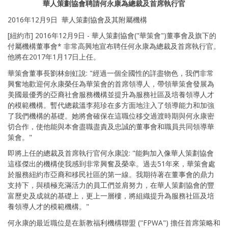
華人策劃協會聘請何永康為總裁及首席執行官
2016年12月9日 華人策劃協會及其附屬機構
[紐約市] 2016年12月9日 - 華人策劃協會("華策會")董事會及旗下的
付屬機構董事會* 非常高興地宣布聘任何永康為總裁及首席執行官。
他將在2017年1月17日上任。
華策會董事長劉林劍虹說: "經過一個全國性的詳盡物色，我們非常
興奮地歡迎何永康榮任為華策會的首席領導人，帶領華策會發展為
美國最優秀的亞裔社會服務機構並提升為服務社區及培養領導人才
的模範機構。暫代總裁溫李苑珍在多方面地注入了領導能力和加強
了我們機構的基礎。她將會確保在這職位移交過渡時期與何永康密
切合作，使他能與本會盡職盡責及忠誠的董事會和職員共同領導華
策會。"
即將上任的總裁及首席執行官何永康說: "能夠加入像華人策劃協會
這樣傑出的機構使我感到非常興奮及榮幸。過去51年來，華策會處
於服務紐約市亞裔和移民社區的第一線。我期待著在董事會的鼎力
支持下，與積極充滿活力的員工們並肩努力，在華人策劃協會的豐
富歷史及成就的基礎上，更上一層樓，將組織提升為服務社區及培
養領導人才的模範機構。"
何永康的最近職位是在新教福利機構聯盟 ("FPWA") 擔任首席策略和