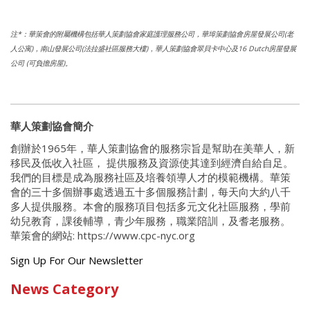
注*：華策會的附屬機構包括華人策劃協會家庭護理服務公司，華埠策劃協會房屋發展公司(老
人公寓)，南山發展公司(法拉盛社區服務大樓)，華人策劃協會翠貝卡中心及16 Dutch房屋發展
公司 (可負擔房屋)。
華人策劃協會簡介
創辦於1965年，華人策劃協會的服務宗旨是幫助在美華人，新
移民及低收入社區， 提供服務及資源使其達到經濟自給自足。
我們的目標是成為服務社區及培養領導人才的模範機構。華策
會的三十多個辦事處透過五十多個服務計劃，每天向大約八千
多人提供服務。本會的服務項目包括多元文化社區服務，學前
幼兒教育，課後輔導，青少年服務，職業陪訓，及耆老服務。
華策會的網站: https://www.cpc-nyc.org
Get
Sign Up For Our Newsletter
the
News Category
latest