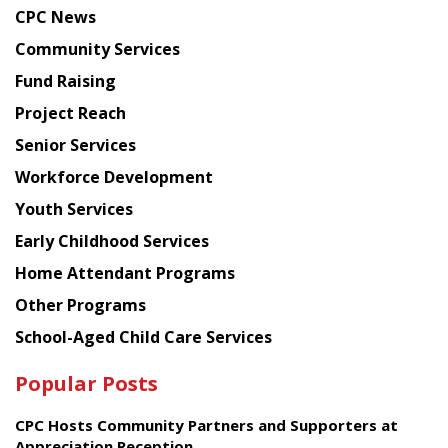
news
CPC News
from
Chinese
Community Services
American
Fund Raising
Planning
Project Reach
Council
Senior Services
Workforce Development
Youth Services
Early Childhood Services
Home Attendant Programs
Other Programs
School-Aged Child Care Services
Popular Posts
CPC Hosts Community Partners and Supporters at
Appreciation Reception