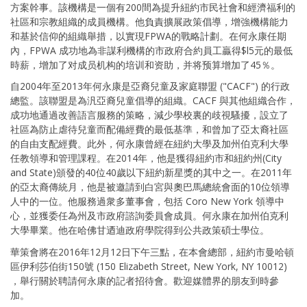
方案幹事。該機構是一個有200間為提升紐約市民社會和經濟福利的
社區和宗教組織的成員機構。他負責擴展政策倡導，增強機構能力
和基於信仰的組織舉措，以實現FPWA的戰略計劃。在何永康任期
內，FPWA 成功地為非謀利機構的市政府合約員工贏得$l5元的最低
時薪，增加了对成员机构的培训和资助，并将预算增加了45％。
自2004年至2013年何永康是亞裔兒童及家庭聯盟 ("CACF") 的行政
總監。該聯盟是為汎亞裔兒童倡導的組織。CACF 與其他組織合作，
成功地通過改善語言服務的策略，減少學校裏的歧視騷擾，設立了
社區為防止虐待兒童而配備經費的最低基準，和曾加了亞太裔社區
的自由支配經費。此外，何永康曾經在紐約大學及加州伯克利大學
任教領導和管理課程。在2014年，他是獲得紐約市和紐約州(City
and State)頒發的40位40歲以下紐約新星獎的其中之一。在2011年
的亞太裔傳統月，他是被邀請到白宮與奧巴馬總統會面的10位領導
人中的一位。他服務過衆多董事會，包括 Coro New York 領導中
心，並獲委任為州及市政府諮詢委員會成員。何永康在加州伯克利
大學畢業。他在哈佛甘迺迪政府學院得到公共政策碩士學位。
華策會將在2016年12月12日下午三點，在本會總部，紐約市曼哈頓
區伊利莎伯街150號 (150 Elizabeth Street, New York, NY 10012)
，舉行關於聘請何永康的記者招待會。歡迎媒體界的朋友到時參
加。