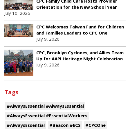
CPC Family Child Care Hosts Provider
Orientation for the New School Year
July 10, 2026
CPC Welcomes Taiwan Fund for Children
and Families Leaders to CPC One
July 9, 2026
CPC, Brooklyn Cyclones, and Allies Team
Up for AAPI Heritage Night Celebration
July 9, 2026
Tags
#AlwaysEssential #AlwaysEssential
#AlwaysEssential #EssentialWorkers
#AlwaysEssential
#Beacon #ECS
#CPCOne