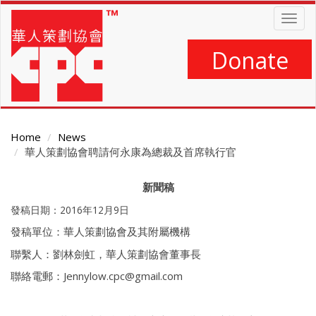
Skip
Togg
to
navig
main
content
Donate
Home
News
華人策劃協會聘請何永康為總裁及首席執行官
Main
新聞稿
Content
發稿日期：2016年12月9日
發稿單位：華人策劃協會及其附屬機構
聯繫人：劉林劍虹，華人策劃協會董事長
聯絡電郵：Jennylow.cpc@gmail.com